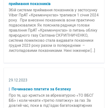
приймання показників
Збій системи приймання показників у застосунку
Viber ПрАТ «Кременчукгаз» трапився 1 січня 2024
року. При внесенні показників вони практично
подвоювалися. Як пояснила радниця голови
правління ПрАТ «Кременчукгаз» із питань обліку
природного газу Світлана СКРИПНИЧЕНКО,
система помилково стала видавати показники
грудня 2023 року разом із попередніми –
листопадовими показниками. Нині інженери […]
29.12.2023
Починаємо платити за безпеку
Про те, що криється за абревіатурою «ТО ВБСГ
ББ» і коли чекати «третю платіжку» за газ. За
довгий час, поки в під’їздах багатоквартирних