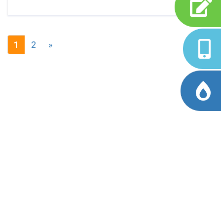
1
2
»